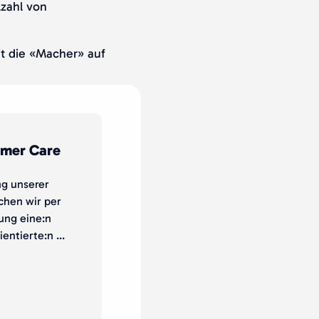
lzahl von
t die «Macher» auf
omer Care
g unserer
chen wir per
ung eine:n
entierte:n ...