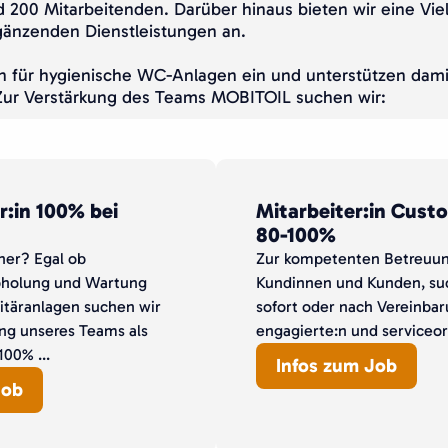
 200 Mitarbeitenden. Darüber hinaus bieten wir eine Vie
gänzenden Dienstleistungen an.
ch für hygienische WC-Anlagen ein und unterstützen dami
 Zur Verstärkung des Teams MOBITOIL suchen wir:
r:in 100% bei
Mitarbeiter:in Cust
80-100%
her? Egal ob
Zur kompetenten Betreuun
bholung und Wartung
Kundinnen und Kunden, su
itäranlagen suchen wir
sofort oder nach Vereinbar
ung unseres Teams als
engagierte:n und serviceori
100% ...
Infos zum Job
Job