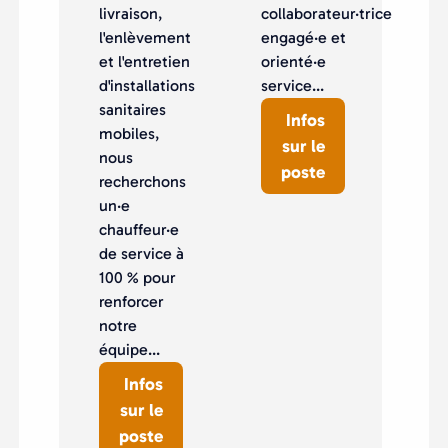
livraison,
collaborateur·trice
l'enlèvement
engagé·e et
et l'entretien
orienté·e
d'installations
service...
sanitaires
Infos
mobiles,
sur le
nous
poste
recherchons
un·e
chauffeur·e
de service à
100 % pour
renforcer
notre
équipe...
Infos
sur le
poste